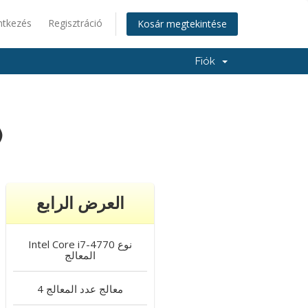
ntkezés
Regisztráció
Kosár megtekintése
Fiók
س
العرض الرابع
نوع
Intel Core i7-4770
المعالج
4 معالج
عدد المعالج