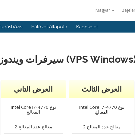
Magyar
Bejele
Tudásbázis
Hálózat állapota
Kapcsolat
يرفرات ويندوز (VPS Windows)
العرض الثالث
العرض التاني
نوع
Intel Core i7-4770
نوع
Intel Core i7-4770
المعالج
المعالج
2 معالج
عدد المعالج
2 معالج
عدد المعالج