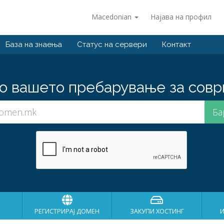
Macedonian
Најава на профил
База на знаења
Статус на сервери
Контакт
о вашето пребарување за совр
РЕГИСТРИРАЈ ДОМЕН
ЗАКУПИ ХОСТИНГ