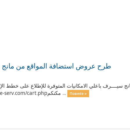
طرح عروض استضافة المواقع من مانج س
سيــــرف باعلي الامكانيات المتوفرة للإطلاع على خطط الإس
5 دولار او 100 جنيه مصري https://manage-serv.com/cart.phpمكنكم ...
Повеќе »