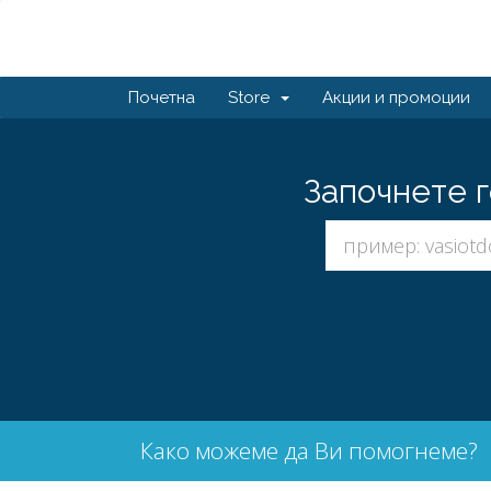
Почетна
Store
Акции и промоции
Започнете г
Како можеме да Ви помогнеме?