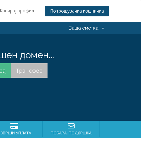
Креирај профил
Потрошувачка кошничка
Ваша сметка
шен домен...
ИЗВРШИ УПЛАТА
ПОБАРАЈ ПОДДРШКА