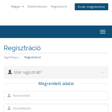
Magyar
Bejelentkezés
Regisztráció
Kosár megtekintése
Togg
navig
Regisztráció
Ügyfélkapu
Regisztráció
Már regisztrált?
Megrendelő adatai